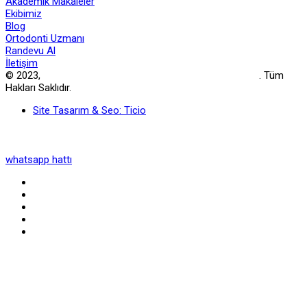
Akademik Makaleler
Ekibimiz
Blog
Ortodonti Uzmanı
Randevu Al
İletişim
© 2023,
Prof. Dr. Hakan Bulut – İzmir Ortodonti Diş Kliniği
. Tüm
Hakları Saklıdır.
Site Tasarım & Seo: Ticio
whatsapp hattı