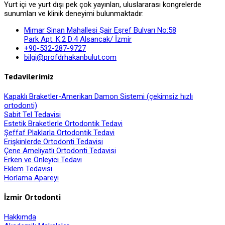
Yurt içi ve yurt dışı pek çok yayınları, uluslararası kongrelerde
sunumları ve klinik deneyimi bulunmaktadır.
Mimar Sinan Mahallesi Şair Eşref Bulvarı No:58
Park Apt. K:2 D:4 Alsancak/ İzmir
+90-532-287-9727
bilgi@profdrhakanbulut.com
Tedavilerimiz
Kapaklı Braketler-Amerikan Damon Sistemi (çekimsiz hızlı
ortodonti)
Sabit Tel Tedavisi
Estetik Braketlerle Ortodontik Tedavi
Şeffaf Plaklarla Ortodontik Tedavi
Erişkinlerde Ortodonti Tedavisi
Çene Ameliyatlı Ortodonti Tedavisi
Erken ve Önleyici Tedavi
Eklem Tedavisi
Horlama Apareyi
İzmir Ortodonti
Hakkımda