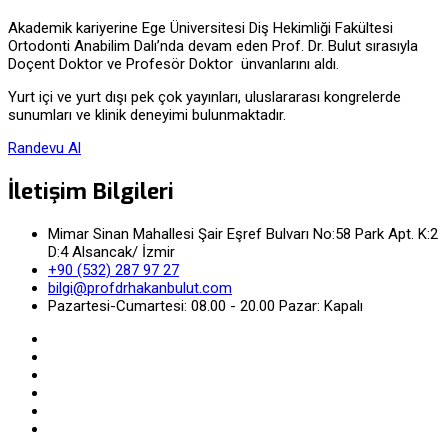
Akademik kariyerine Ege Üniversitesi Diş Hekimliği Fakültesi
Ortodonti Anabilim Dalı’nda devam eden Prof. Dr. Bulut sırasıyla
Doçent Doktor ve Profesör Doktor ünvanlarını aldı.
Yurt içi ve yurt dışı pek çok yayınları, uluslararası kongrelerde
sunumları ve klinik deneyimi bulunmaktadır.
Randevu Al
İletişim Bilgileri
Mimar Sinan Mahallesi Şair Eşref Bulvarı No:58 Park Apt. K:2
D:4 Alsancak/ İzmir
+90 (532) 287 97 27
bilgi@profdrhakanbulut.com
Pazartesi-Cumartesi: 08.00 - 20.00 Pazar: Kapalı